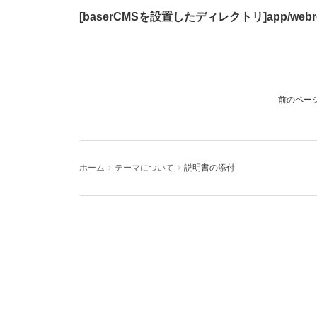
[baserCMSを設置したディレクトリ]app/webroot/th
ホーム
テーマについて
説明書の添付